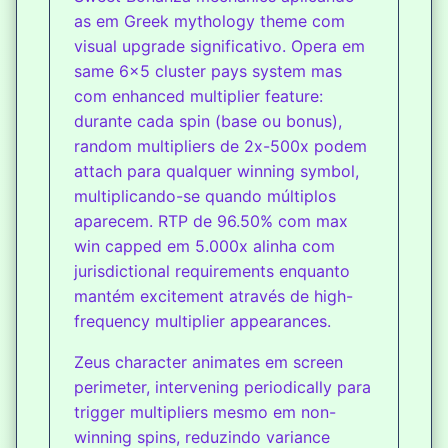
as em Greek mythology theme com
visual upgrade significativo. Opera em
same 6×5 cluster pays system mas
com enhanced multiplier feature:
durante cada spin (base ou bonus),
random multipliers de 2x-500x podem
attach para qualquer winning symbol,
multiplicando-se quando múltiplos
aparecem. RTP de 96.50% com max
win capped em 5.000x alinha com
jurisdictional requirements enquanto
mantém excitement através de high-
frequency multiplier appearances.
Zeus character animates em screen
perimeter, intervening periodically para
trigger multipliers mesmo em non-
winning spins, reduzindo variance