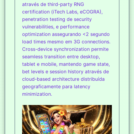
através de third-party RNG
certification (iTech Labs, eCOGRA),
penetration testing de security
vulnerabilities, e performance
optimization assegurando <2 segundo
load times mesmo em 3G connections.
Cross-device synchronization permite
seamless transition entre desktop,
tablet e mobile, mantendo game state,
bet levels e session history através de
cloud-based architecture distribuída
geograficamente para latency
minimization.