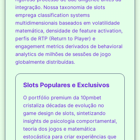
integração. Nossa taxonomia de slots
emprega classification systems
multidimensionais baseados em volatilidade
matemática, densidade de feature activation,
perfis de RTP (Return to Player) e
engagement metrics derivados de behavioral
analytics de milhões de sessões de jogo
globalmente distribuídas.
Slots Populares e Exclusivos
O portfólio premium da 10pmbet
cristaliza décadas de evolução no
game design de slots, sintetizando
insights de psicologia comportamental,
teoria dos jogos e matemática
estocástica para criar experiências que