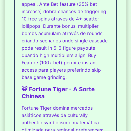
appeal. Ante Bet feature (25% bet
increase) dobra chances de triggering
10 free spins através de 4+ scatter
lollipops. Durante bonus, multiplier
bombs acumulam através de rounds,
criando scenarios onde single cascade
pode result in 5-6 figure payouts
quando high multipliers align. Buy
Feature (100x bet) permite instant
access para players preferindo skip
base game grinding.
🐯 Fortune Tiger - A Sorte
Chinesa
Fortune Tiger domina mercados
asiáticos através de culturally
authentic symbolism e matemática
otimizada para regional preferences: