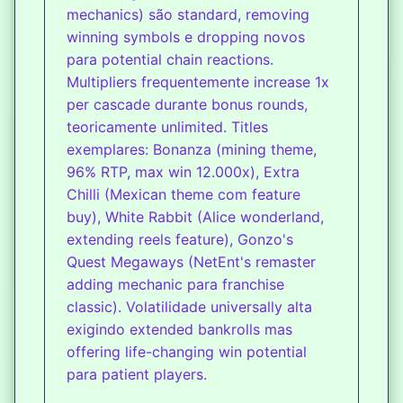
mechanics) são standard, removing
winning symbols e dropping novos
para potential chain reactions.
Multipliers frequentemente increase 1x
per cascade durante bonus rounds,
teoricamente unlimited. Titles
exemplares: Bonanza (mining theme,
96% RTP, max win 12.000x), Extra
Chilli (Mexican theme com feature
buy), White Rabbit (Alice wonderland,
extending reels feature), Gonzo's
Quest Megaways (NetEnt's remaster
adding mechanic para franchise
classic). Volatilidade universally alta
exigindo extended bankrolls mas
offering life-changing win potential
para patient players.