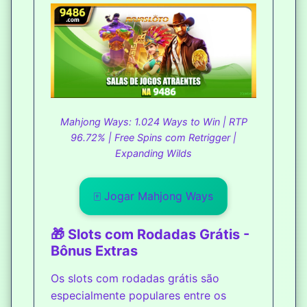
Mahjong Ways: 1.024 Ways to Win | RTP
96.72% | Free Spins com Retrigger |
Expanding Wilds
🀄 Jogar Mahjong Ways
🎁 Slots com Rodadas Grátis -
Bônus Extras
Os slots com rodadas grátis são
especialmente populares entre os