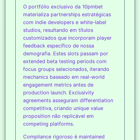
O portfólio exclusivo da 10pmbet
materializa partnerships estratégicas
com indie developers e white-label
studios, resultando em títulos
customizados que incorporam player
feedback específico de nossa
demografia. Estes slots passam por
extended beta testing periods com
focus groups selecionados, iterando
mechanics baseado em real-world
engagement metrics antes de
production launch. Exclusivity
agreements asseguram differentiation
competitiva, criando unique value
proposition não replicável em
competing platforms.
Compliance rigoroso é maintained