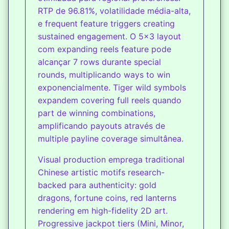
RTP de 96.81%, volatilidade média-alta,
e frequent feature triggers creating
sustained engagement. O 5×3 layout
com expanding reels feature pode
alcançar 7 rows durante special
rounds, multiplicando ways to win
exponencialmente. Tiger wild symbols
expandem covering full reels quando
part de winning combinations,
amplificando payouts através de
multiple payline coverage simultânea.
Visual production emprega traditional
Chinese artistic motifs research-
backed para authenticity: gold
dragons, fortune coins, red lanterns
rendering em high-fidelity 2D art.
Progressive jackpot tiers (Mini, Minor,