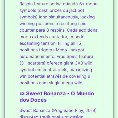
Respin feature activa quando 6+ moon
symbols (cash prizes ou jackpot
symbols) land simultaneously, locking
winning positions e resetting spin
counter para 3 respins. Cada additional
moon extends contador, criando
escalating tension. Filling all 15
positions triggers Mega Jackpot
automaticamente. Free Spins feature
(3+ scatters) oferece giant 3×3 wild
symbol em central reels, maximizing
win potential através de covering 9
positions com single mega wild.
🍬 Sweet Bonanza - O Mundo
dos Doces
Sweet Bonanza (Pragmatic Play, 2019)
disrupted traditional slot design