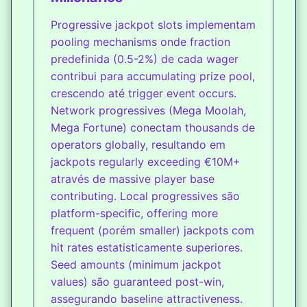
Progressive jackpot slots implementam
pooling mechanisms onde fraction
predefinida (0.5-2%) de cada wager
contribui para accumulating prize pool,
crescendo até trigger event occurs.
Network progressives (Mega Moolah,
Mega Fortune) conectam thousands de
operators globally, resultando em
jackpots regularly exceeding €10M+
através de massive player base
contributing. Local progressives são
platform-specific, offering more
frequent (porém smaller) jackpots com
hit rates estatisticamente superiores.
Seed amounts (minimum jackpot
values) são guaranteed post-win,
assegurando baseline attractiveness.