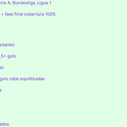
rie A, Bundesliga, Ligue 1
 + fase final cobertura 100%
sitante)
3.5+ gols
e)
ols odds equilibradas
s
cados