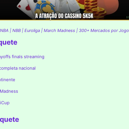
NBA | NBB | Euroliga | March Madness | 300+ Mercados por Jogo
quete
yoffs finals streaming
completa nacional
ntinente
h Madness
riCup
squete