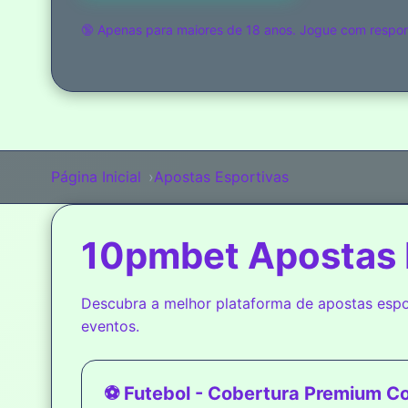
🔞 Apenas para maiores de 18 anos. Jogue com respon
Página Inicial
Apostas Esportivas
10pmbet Apostas 
Descubra a melhor plataforma de apostas espor
eventos.
⚽ Futebol - Cobertura Premium C