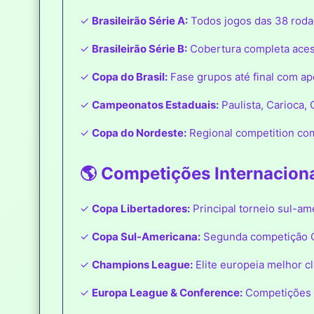
✓
Brasileirão Série A:
Todos jogos das 38 roda
✓
Brasileirão Série B:
Cobertura completa aces
✓
Copa do Brasil:
Fase grupos até final com ap
✓
Campeonatos Estaduais:
Paulista, Carioca,
✓
Copa do Nordeste:
Regional competition com
🌎 Competições Internacion
✓
Copa Libertadores:
Principal torneio sul-a
✓
Copa Sul-Americana:
Segunda competição
✓
Champions League:
Elite europeia melhor c
✓
Europa League & Conference:
Competições 