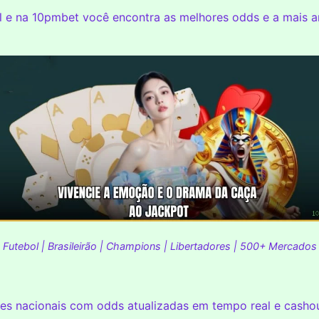
sil e na 10pmbet você encontra as melhores odds e a mais
Futebol | Brasileirão | Champions | Libertadores | 500+ Mercados
s nacionais com odds atualizadas em tempo real e cashou