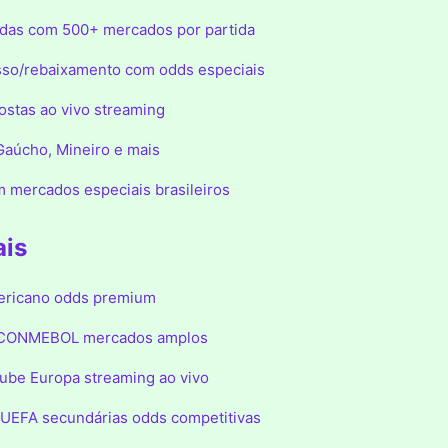
das com 500+ mercados por partida
so/rebaixamento com odds especiais
ostas ao vivo streaming
 Gaúcho, Mineiro e mais
 mercados especiais brasileiros
ais
mericano odds premium
 CONMEBOL mercados amplos
lube Europa streaming ao vivo
UEFA secundárias odds competitivas