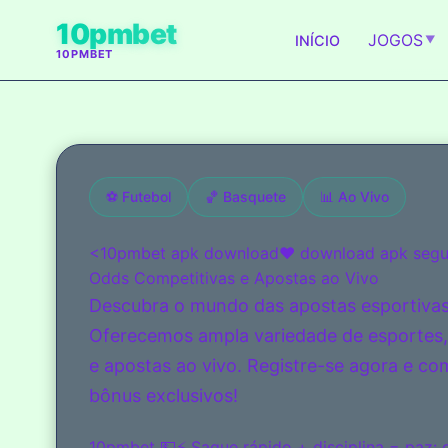
10pmbet
JOGOS
INÍCIO
▼
10PMBET
⚽ Futebol
🏀 Basquete
📊 Ao Vivo
<10pmbet apk download❤️ download apk segu
Odds Competitivas e Apostas ao Vivo
Descubra o mundo das apostas esportiva
Oferecemos ampla variedade de esportes,
e apostas ao vivo. Registre-se agora e c
bônus exclusivos!
10pmbet 💵⚡ Saque rápido + disciplina = paz: 