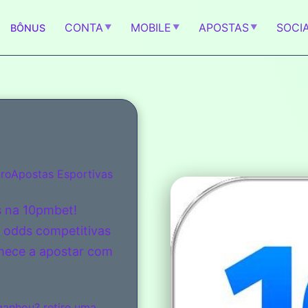
CONTA
MOBILE
APOSTAS
SOCI
BÔNUS
▼
▼
▼
ro
Apostas Esportivas
s na 10pmbet!
 odds competitivas
omece a apostar com
ganhou? retire uma