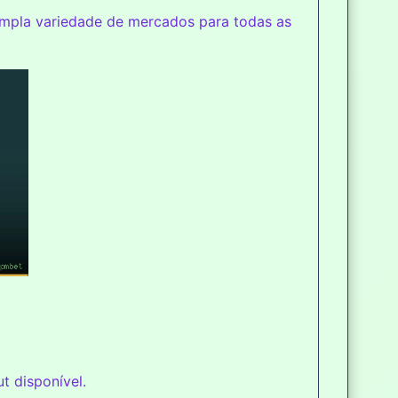
 ampla variedade de mercados para todas as
t disponível.